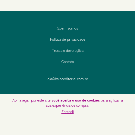
Quem somos
Política de privacidade
Trocas e devoluções
Contato
loja@balaoeditorial.com.br
Ao navegar por este site
você aceita o uso de cookies
para agilizar a
sua experiência de compra.
Copyright Balão Editorial - 10993946000150 - 2026. Todos os direitos reservados.
Entendi