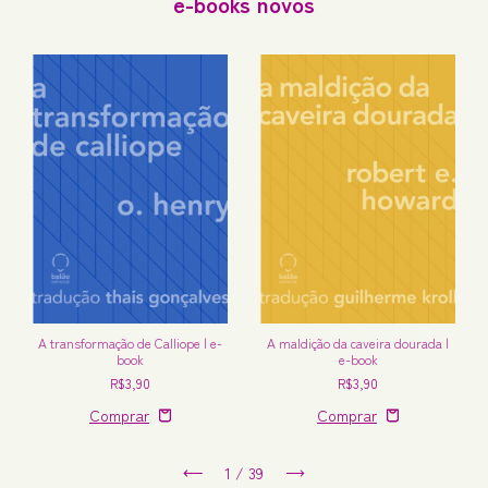
e-books novos
A transformação de Calliope | e-
A maldição da caveira dourada |
book
e-book
R$3,90
R$3,90
1
/
39