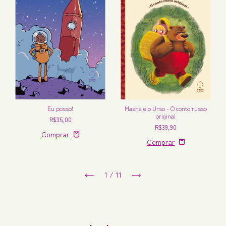
Eu posso!
Masha e o Urso - O conto russo
original
R$35,00
R$39,90
1
/
11